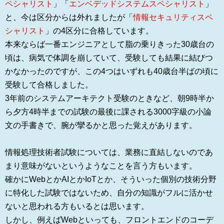
ペシャリスト
」「
エンベデッドシステムスペシャリスト
」
と、今は区分からは外れましたが「
情報セキュリティスペ
シャリスト
」の4区分に合格しています。
本来ならば一番エンジニアとして脂の乗りきった30歳台の
頃は、病気で体調を崩していて、受験しても結果に結びつ
かなかったのですが、この4つはいずれも40歳台半ばの頃に
受験して合格しました。
3年前のシステムアーキテクト受験のときなど、朝9時半か
ら夕方4時半までの試験の最後に課される3000字級の小論
文の手書きで、腕が攣るかと思った覚えがあります。
情報処理技術者試験については、業務に直結しないのであ
まり意味がないというようなことを言う方もいます。
確かにWebとかAIとかIoTとか、そういった個別の技術分野
に特化した試験ではないため、自分の知識がフルに活かせ
ないと思われる方もいるとは思います。
しかし、例えばWebといっても、フロントエンドのコーデ