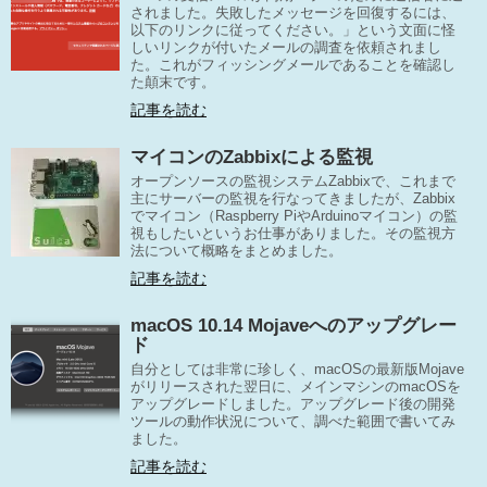
されました。失敗したメッセージを回復するには、
以下のリンクに従ってください。」という文面に怪
しいリンクが付いたメールの調査を依頼されまし
た。これがフィッシングメールであることを確認し
た顛末です。
記事を読む
マイコンのZabbixによる監視
オープンソースの監視システムZabbixで、これまで
主にサーバーの監視を行なってきましたが、Zabbix
でマイコン（Raspberry PiやArduinoマイコン）の監
視もしたいというお仕事がありました。その監視方
法について概略をまとめました。
記事を読む
macOS 10.14 Mojaveへのアップグレー
ド
自分としては非常に珍しく、macOSの最新版Mojave
がリリースされた翌日に、メインマシンのmacOSを
アップグレードしました。アップグレード後の開発
ツールの動作状況について、調べた範囲で書いてみ
ました。
記事を読む